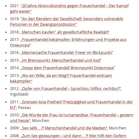
2021:
"20 Jahre Aktionsbündnis gegen Frauenhandel – Der Kampf
geht weiter"
2019:
"An den Rändern der Gesellschaft: besonders vulnerable
Personen in der Zwangsprostitution"
2018:
„Menschen kaufen" als gesellschaftliche Realität!?
2017:
„Frauenhandel bekämpfen: Erfahrungen und Projekte aus
Osteuropa“
2016:
„Männersache Frauenhandel: Freier im Blickpunkt“
2015:
„Im Brennpunkt: Menschenhandel und Asyl“
2014:
„Stopp dem Frauenhandel! Brennpunkt Osteuropa“
2013:
„Wo ein Wille, da ein Weg?! Frauenhandel wirksam
bekämpfen“
2012:
„Opfer von Frauenhandel – Sprachlos, hilflos, rechtlos?“
,
Ingolstadt
2011:
„Grenzen-lose Freiheit? Freizügigkeit und Frauenhandel in der
EU“
, Passau
2010:
„Die Würde der Frau ist (un)antastbar. Frauenhandel – gestern
und heute“
, München
2009:
„Sex sells …?! Menschenhandel und die Medien“
, München
2008:
„Zum Sex gezwungen – und dann …?! Wer hilft den Opfern