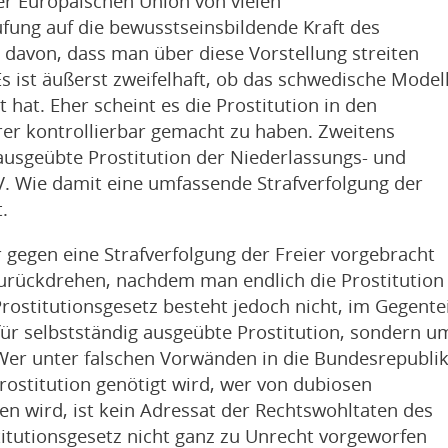
er Europäischen Union von vielen
fung auf die bewusstseinsbildende Kraft des
n davon, dass man über diese Vorstellung streiten
 ist äußerst zweifelhaft, ob das schwedische Model
 hat. Eher scheint es die Prostitution in den
er kontrollierbar gemacht zu haben. Zweitens
 ausgeübte Prostitution der Niederlassungs- und
GV. Wie damit eine umfassende Strafverfolgung der
t.
r gegen eine Strafverfolgung der Freier vorgebracht
zurückdrehen, nachdem man endlich die Prostitution
rostitutionsgesetz besteht jedoch nicht, im Gegentei
für selbstständig ausgeübte Prostitution, sondern u
Wer unter falschen Vorwänden in die Bundesrepubli
ostitution genötigt wird, wer von dubiosen
en wird, ist kein Adressat der Rechtswohltaten des
itutionsgesetz nicht ganz zu Unrecht vorgeworfen