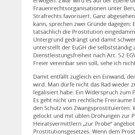
erwogen. Zwar wird es auf der Ebene d
Frauenrechtsorganisationen unter Beru
Strafrechts favorisiert. Ganz abgesehe
kann, sprechen zwei Gründe dagegen: Es
tatsächlich die Prostitution eingedämmt
Untergrund gedrängt und damit schwer
unterstellt der EuGH die selbstständig
Dienstleistungsfreiheit nach Art. 52 E
Freier vereinbar sein soll, sehe ich nich
Damit entfällt zugleich ein Einwand, de
wird. Man dürfe nicht das Rad wieder 
legalisiert habe. Ein Widerspruch zum P
Es geht nicht um rechtliche Freiräume 
den Schutz von Zwangsprostituierten. 
gelockt und mit üblen Drohungen zur Pr
Heiratsvermittlern „zur Probe“ angebot
Prostitutionsgesetzes. Wenn dem Prost