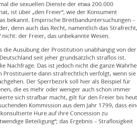
al die sexuellen Dienste der etwa 200.000
at, ist über „den Freier“, wie der Konsument
as bekannt. Empirische Breitbanduntersuchungen –
nder, denn auch das Recht, namentlich das Strafrecht
r“ nicht: der Freier, das unbekannte Wesen.
 die Ausübung der Prostitution unabhängig von der
utschland seit jeher grundsätzlich straflos ist.
r die Nachfrage. Das ist jedoch nicht die ganze Wahrhe
Prostituierte dann strafrechtlich verfolgt, wenn sie
gehen. Der Sperrbezirk soll hier als Beispiel für
dienen, die es mehr oder weniger auch schon immer
erte sich strafbar macht, gilt für den Freier bis heu
ersuchenden Kommission aus dem Jahr 1799, dass ein
 konsultierte Hure auf ihre Concession zu
endige Beteiligung“; das Ergebnis – Straflosigkeit