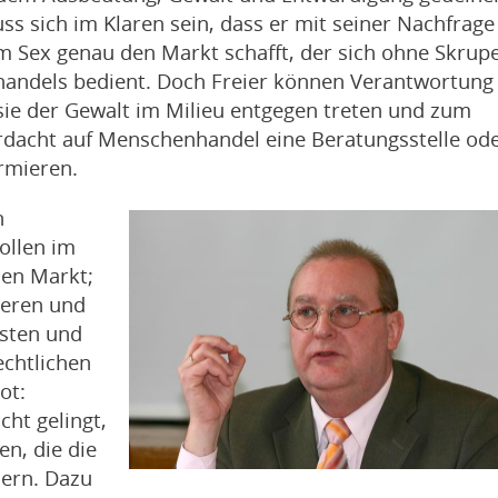
ss sich im Klaren sein, dass er mit seiner Nachfrage
m Sex genau den Markt schafft, der sich ohne Skrupe
andels bedient. Doch Freier können Verantwortung
sie der Gewalt im Milieu entgegen treten und zum
erdacht auf Menschenhandel eine Beratungsstelle od
ormieren.
n
ollen im
den Markt;
ieren und
isten und
echtlichen
ot:
cht gelingt,
n, die die
dern. Dazu