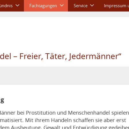
ündnis
Fachtagungen
Service
Impressum u
l – Freier, Täter, Jedermänner“
ng
 Männer bei Prostitution und Menschenhandel spielen
matisiert. Mit ihrem Handeln schaffen sie aber erst
 dem Ausbeutung, Gewalt und Entwürdigung gedeihe