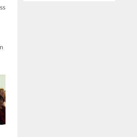
ss
en