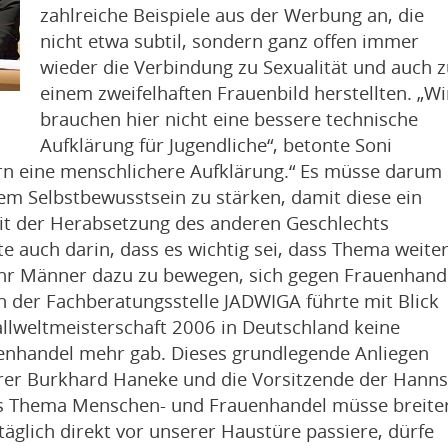
zahlreiche Beispiele aus der Werbung an, die
nicht etwa subtil, sondern ganz offen immer
wieder die Verbindung zu Sexualität und auch z
einem zweifelhaften Frauenbild herstellten. „Wi
brauchen hier nicht eine bessere technische
Aufklärung für Jugendliche“, betonte Soni
n eine menschlichere Aufklärung.“ Es müsse darum
em Selbstbewusstsein zu stärken, damit diese ein
it der Herabsetzung des anderen Geschlechts
e auch darin, dass es wichtig sei, dass Thema weite
mehr Männer dazu zu bewegen, sich gegen Frauenhand
n der Fachberatungsstelle JADWIGA führte mit Blick
ballweltmeisterschaft 2006 in Deutschland keine
enhandel mehr gab. Dieses grundlegende Anliegen
rer Burkhard Haneke und die Vorsitzende der Hanns
Das Thema Menschen- und Frauenhandel müsse breite
täglich direkt vor unserer Haustüre passiere, dürfe