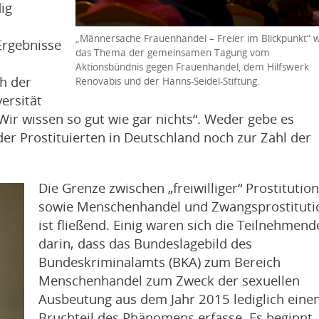
ig
„Männersache Frauenhandel – Freier im Blickpunkt“ 
Ergebnisse
das Thema der gemeinsamen Tagung vom
Aktionsbündnis gegen Frauenhandel, dem Hilfswerk
h der
Renovabis und der Hanns-Seidel-Stiftung.
ersität
Wir wissen so gut wie gar nichts“. Weder gebe es
der Prostituierten in Deutschland noch zur Zahl der
Die Grenze zwischen „freiwilliger“ Prostitution
sowie Menschenhandel und Zwangsprostituti
ist fließend. Einig waren sich die Teilnehmend
darin, dass das Bundeslagebild des
Bundeskriminalamts (BKA) zum Bereich
Menschenhandel zum Zweck der sexuellen
Ausbeutung aus dem Jahr 2015 lediglich eine
Bruchteil des Phänomens erfasse. Es beginnt