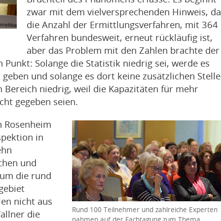
zwar mit dem vielversprechenden Hinweis, da
die Anzahl der Ermittlungsverfahren, mit 364
Verfahren bundesweit, erneut rückläufig ist,
aber das Problem mit den Zahlen brachte der
 Punkt: Solange die Statistik niedrig sei, werde es
i geben und solange es dort keine zusätzlichen Stell
m Bereich niedrig, weil die Kapazitäten für mehr
icht gegeben seien.
in Rosenheim
spektion in
ehn
schen und
 um die rund
gebiet
en nicht aus
Rund 100 Teilnehmer und zahlreiche Experten
allner die
nahmen auf der Fachtagung zum Thema