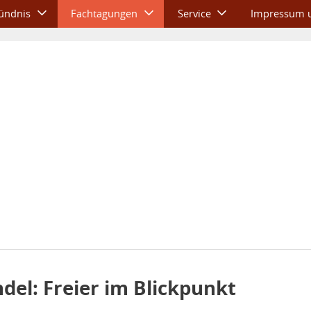
ündnis
Fachtagungen
Service
Impressum u
el: Freier im Blickpunkt