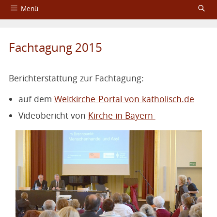
Menü
Startseite
Fachtagung 2015
Über das Aktionsbündnis
Fachtagungen
Berichterstattung zur Fachtagung:
Service
auf dem
Weltkirche-Portal von katholisch.de
Videobericht von
Kirche in Bayern
Impressum und Datenschutzerklärung