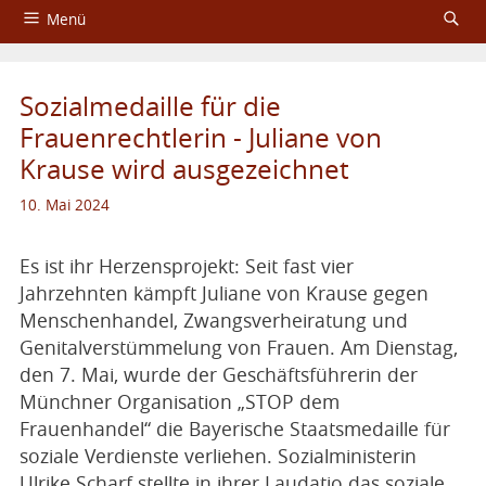
Menü
Startseite
Sozialmedaille für die
Über das Aktionsbündnis
Frauenrechtlerin - Juliane von
Krause wird ausgezeichnet
Fachtagungen
10. Mai 2024
Service
Impressum und Datenschutzerklärung
Es ist ihr Herzensprojekt: Seit fast vier
Jahrzehnten kämpft Juliane von Krause gegen
Menschenhandel, Zwangsverheiratung und
Genitalverstümmelung von Frauen. Am Dienstag,
den 7. Mai, wurde der Geschäftsführerin der
Münchner Organisation „STOP dem
Frauenhandel“ die Bayerische Staatsmedaille für
soziale Verdienste verliehen. Sozialministerin
Ulrike Scharf stellte in ihrer Laudatio das soziale